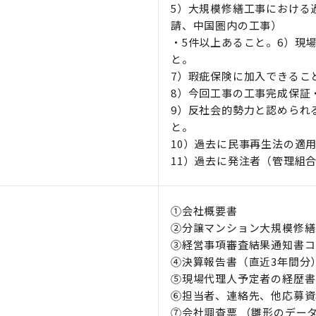
5）大規模修繕工事における
請、中国圏内の工事）
・5件以上あること。6）現
と。
7）瑕疵保険に加入できるこ
8）今回工事の工事完成保証
9）反社会的勢力と認められ
と。
10）過去に民事再生法の適
11）過去に発注者（管理組
①会社概要書
②分譲マンション大規模修繕
③経営事項審査結果通知書コ
④決算報告書（直近3年間分
⑤現場代理人予定者の経歴書
⑥担当者、連絡先、他応募資
⑦会社調査票 （雛形のデータを送りま