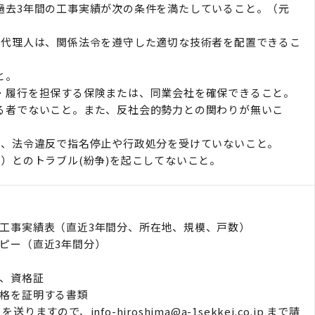
過去3年間の工事実績が次の条件を満たしていること。（元
場代理人は、関係法令を遵守した適切な技術者を配置できるこ
と。
・履行を担保する保険または、同業会社を確保できること。
る者でないこと。また、反社会的勢力との関わりが無いこ
用、法令違反で指名停止や行政処分を受けていないこと。
合）とのトラブル(紛争)を起こしてないこと。
工事実績表（直近3年間分、所在地、規模、戸数）
ピー（直近3年間分）
）
、資格証
格を証明する書類
すので、info-hiroshima@a-1sekkei.co.jp まで請